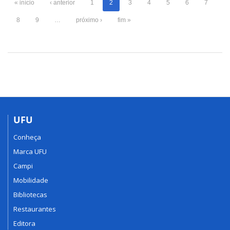
« início
‹ anterior
1
2
3
4
5
6
7
8
9
…
próximo ›
fim »
UFU
Conheça
Marca UFU
Campi
Mobilidade
Bibliotecas
Restaurantes
Editora