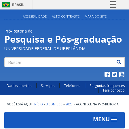
BRASIL
Simplifique!
ACESSIBILIDADE
ALTO CONTRASTE
MAPA DO SITE
Comunica BR
Pró-Reitoria de
Participe
Pesquisa e Pós-graduação
Acesso à informação
UNIVERSIDADE FEDERAL DE UBERLÂNDIA
Legislação
Canais
Buscar
Dados abertos
Serviços
Telefones
Perguntas frequentes
Fale conosco
INÍCIO
»
ACONTECE
»
2023
»
ACONTECE NA PRÓ-REITORIA
MENU
Toggle
navigat