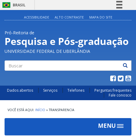
BRASIL
Simplifique!
ACESSIBILIDADE
ALTO CONTRASTE
MAPA DO SITE
Comunica BR
Pró-Reitoria de
Participe
Pesquisa e Pós-graduação
Acesso à informação
UNIVERSIDADE FEDERAL DE UBERLÂNDIA
Legislação
Canais
Buscar
Dados abertos
Serviços
Telefones
Perguntas frequentes
Fale conosco
INÍCIO
»
TRANSPARENCIA
MENU
Toggle
navigat