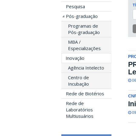
T
Pesquisa
Pós-graduação
Programas de
Pós-graduação
MBA /
Especializações
PRO
Inovação
PR
Agência Intelecto
Le
Centro de
06
Incubação
Rede de Biotérios
CN
In
Rede de
Laboratórios
09
Multiusuários