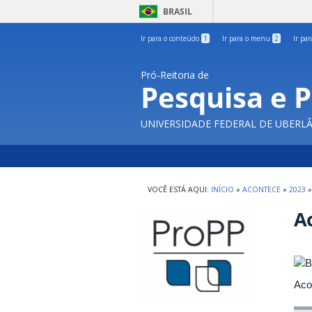
BRASIL
Ir para o conteúdo
1
Ir para o menu
2
Ir pa
Pró-Reitoria de
Pesquisa e 
UNIVERSIDADE FEDERAL DE UBERL
INÍCIO
»
ACONTECE
»
2023
»
Ac
Aco