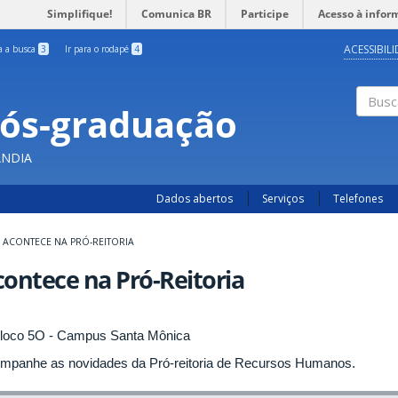
Simplifique!
Comunica BR
Participe
Acesso à infor
ACESSIBIL
ra a busca
3
Ir para o rodapé
4
Pós-graduação
Busc
ÂNDIA
Dados abertos
Serviços
Telefones
ACONTECE NA PRÓ-REITORIA
ontece na Pró-Reitoria
mpanhe as novidades da Pró-reitoria de Recursos Humanos.