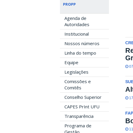
PROPP
Agenda de
Autoridades
Institucional
Nossos números
CR
Re
Linha do tempo
G
Equipe
07
Legislações
Comissões e
SU
Comitês
Al
Conselho Superior
17
CAPES PrInt UFU
FA
Transparência
Bo
Programa de
11
Gestão