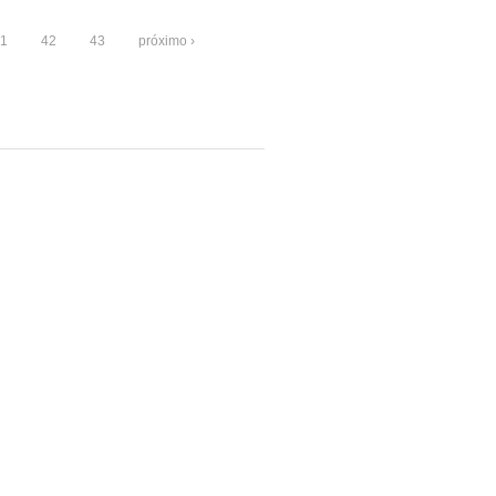
1
42
43
próximo ›