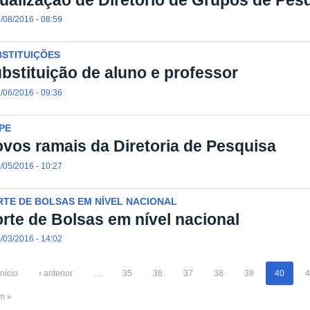
/08/2016 - 08:59
BSTITUIÇÕES
bstituição de aluno e professor
/06/2016 - 09:36
PE
vos ramais da Diretoria de Pesquisa
/05/2016 - 10:27
TE DE BOLSAS EM NÍVEL NACIONAL
rte de Bolsas em nível nacional
/03/2016 - 14:02
início
‹ anterior
…
35
36
37
38
39
40
4
im »