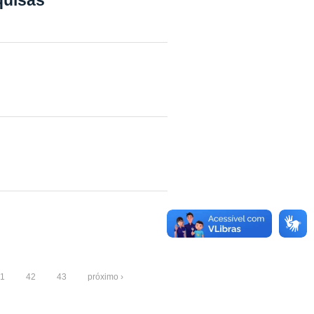
1
42
43
próximo ›