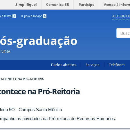
Simplifique!
Comunica BR
Participe
Acesso à infor
ACESSIBIL
ra a busca
3
Ir para o rodapé
4
Pós-graduação
Busc
ÂNDIA
Dados abertos
Serviços
Telefones
ACONTECE NA PRÓ-REITORIA
ontece na Pró-Reitoria
mpanhe as novidades da Pró-reitoria de Recursos Humanos.