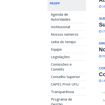
PROPP
16
Agenda de
Autoridades
SU
Su
Institucional
27
Nossos números
Linha do tempo
DIR
No
Equipe
Legislações
05
Comissões e
COR
Comitês
Co
Conselho Superior
14
CAPES PrInt UFU
Transparência
« 
Programa de
f
Gestão