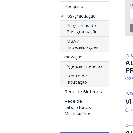
T
Pesquisa
Pós-graduação
Programas de
Pós-graduação
MBA /
Especializações
INI
Inovação
A
Agência Intelecto
P
Centro de
22
Incubação
Rede de Biotérios
IN
VI
Rede de
Laboratórios
18
Multiusuários
OFÍ
At