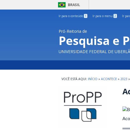
BRASIL
Ir para o conteúdo
1
Ir para o menu
2
Ir pa
Pró-Reitoria de
Pesquisa e 
UNIVERSIDADE FEDERAL DE UBERL
INÍCIO
»
ACONTECE
»
2023
»
Ac
Aco