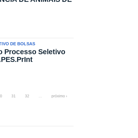
IVO DE BOLSAS
o Processo Seletivo
PES.PrInt
0
31
32
…
próximo ›