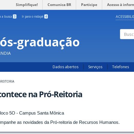
Simplifique!
Comunica BR
Participe
Acesso à infor
ACESSIBIL
ra a busca
3
Ir para o rodapé
4
Pós-graduação
Busc
ÂNDIA
Dados abertos
Serviços
Telefones
REITORIA
ontece na Pró-Reitoria
mpanhe as novidades da Pró-reitoria de Recursos Humanos.