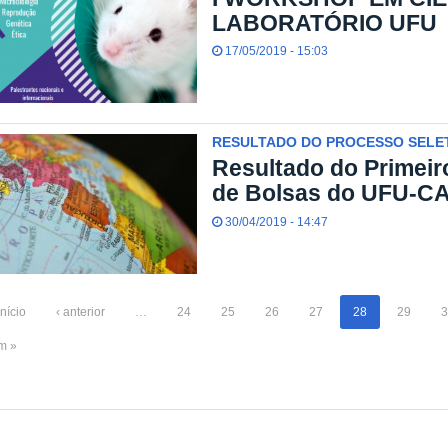
LABORATÓRIO UFU
17/05/2019 - 15:03
RESULTADO DO PROCESSO SELET
Resultado do Primeir
de Bolsas do UFU-CA
30/04/2019 - 14:47
início
‹ anterior
…
24
25
26
27
28
29
3
im »