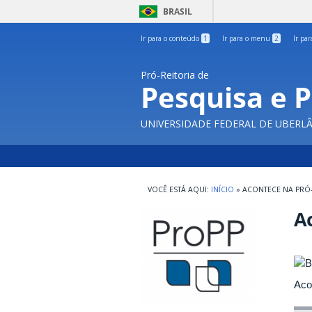
BRASIL
Ir para o conteúdo
1
Ir para o menu
2
Ir pa
Pró-Reitoria de
Pesquisa e 
UNIVERSIDADE FEDERAL DE UBERL
INÍCIO
»
ACONTECE NA PRÓ-
Ac
Aco