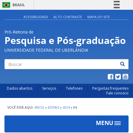
BRASIL
Simplifique!
ACESSIBILIDADE
ALTO CONTRASTE
MAPA DO SITE
Comunica BR
Pró-Reitoria de
Participe
Pesquisa e Pós-graduação
Acesso à informação
UNIVERSIDADE FEDERAL DE UBERLÂNDIA
Legislação
Canais
Buscar
Dados abertos
Serviços
Telefones
Perguntas frequentes
Fale conosco
INÍCIO
»
EDITAIS
»
2024
»
04
MENU
Toggle
navigat