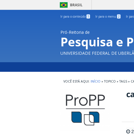
BRASIL
Ir para o conteúdo
1
Ir para o menu
2
Ir pa
Pró-Reitoria de
Pesquisa e 
UNIVERSIDADE FEDERAL DE UBERL
INÍCIO
»
TOPICO
»
TAGS
»
C
ca
2