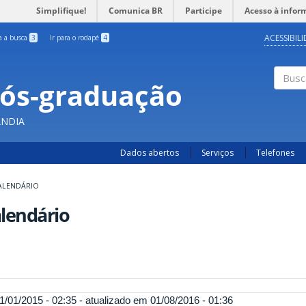
Simplifique!
Comunica BR
Participe
Acesso à infor
ACESSIBIL
ra a busca
3
Ir para o rodapé
4
Pós-graduação
Busc
ÂNDIA
Dados abertos
Serviços
Telefones
ALENDÁRIO
lendário
1/01/2015 - 02:35 - atualizado em 01/08/2016 - 01:36