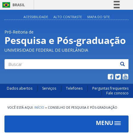
BRASIL
Simplifique!
ACESSIBILIDADE
ALTO CONTRASTE
MAPA DO SITE
Comunica BR
Pró-Reitoria de
Participe
Pesquisa e Pós-graduação
Acesso à informação
UNIVERSIDADE FEDERAL DE UBERLÂNDIA
Legislação
Canais
Buscar
Dados abertos
Serviços
Telefones
Perguntas frequentes
Fale conosco
INÍCIO
»
CONSELHO DE PESQUISA E PÓS-GRADUAÇÃO
MENU
Toggle
navigat