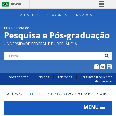
BRASIL
Simplifique!
ACESSIBILIDADE
ALTO CONTRASTE
MAPA DO SITE
Comunica BR
Pró-Reitoria de
Participe
Pesquisa e Pós-graduação
Acesso à informação
UNIVERSIDADE FEDERAL DE UBERLÂNDIA
Legislação
Canais
Buscar
Dados abertos
Serviços
Telefones
Perguntas frequentes
Fale conosco
INÍCIO
»
ACONTECE
»
2019
»
ACONTECE NA PRÓ-REITORIA
MENU
Toggle
navigat