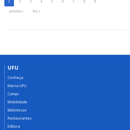
1
2
3
4
5
6
7
8
9
…
próximo ›
fim »
UFU
Conheça
Marca UFU
Campi
Mobilidade
Bibliotecas
Restaurantes
Editora