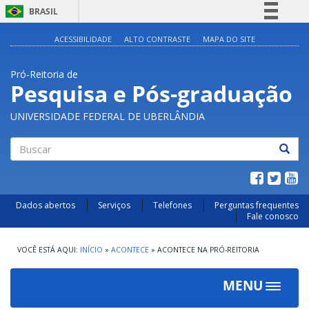
BRASIL
Simplifique!
ACESSIBILIDADE
ALTO CONTRASTE
MAPA DO SITE
Comunica BR
Pró-Reitoria de
Participe
Pesquisa e Pós-graduação
Acesso à informação
UNIVERSIDADE FEDERAL DE UBERLÂNDIA
Legislação
Canais
Buscar
Dados abertos
Serviços
Telefones
Perguntas frequentes
Fale conosco
INÍCIO
»
ACONTECE
»
ACONTECE NA PRÓ-REITORIA
MENU
Toggle
navigat