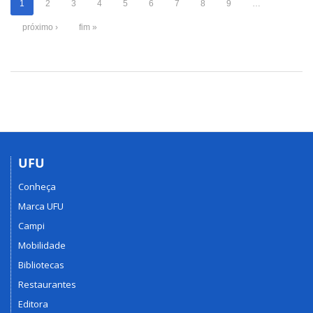
1
2
3
4
5
6
7
8
9
…
próximo ›
fim »
UFU
Conheça
Marca UFU
Campi
Mobilidade
Bibliotecas
Restaurantes
Editora