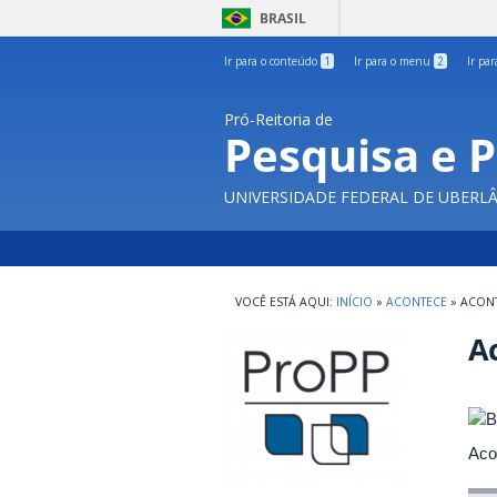
BRASIL
Ir para o conteúdo
1
Ir para o menu
2
Ir pa
Pró-Reitoria de
Pesquisa e 
UNIVERSIDADE FEDERAL DE UBERL
INÍCIO
»
ACONTECE
»
ACONT
Ac
Aco