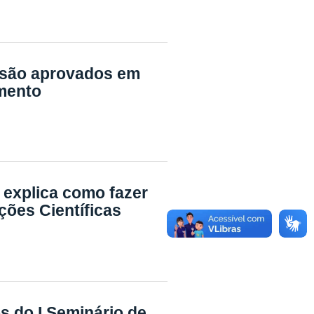
 são aprovados em
mento
 explica como fazer
ações Científicas
 do I Seminário de