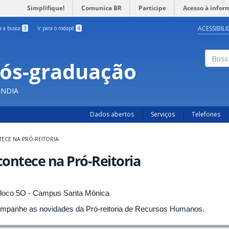
Simplifique!
Comunica BR
Participe
Acesso à infor
ACESSIBIL
ra a busca
3
Ir para o rodapé
4
Pós-graduação
Busc
ÂNDIA
Dados abertos
Serviços
Telefones
ECE NA PRÓ-REITORIA
ontece na Pró-Reitoria
mpanhe as novidades da Pró-reitoria de Recursos Humanos.