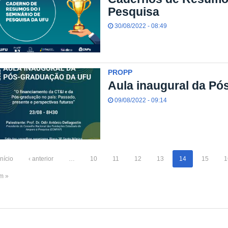
Pesquisa
30/08/2022 - 08:49
PROPP
Aula inaugural da Pó
09/08/2022 - 09:14
início
‹ anterior
…
10
11
12
13
14
15
1
im »