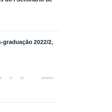
s-graduação 2022/2,
6
17
18
…
próximo ›