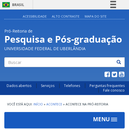
BRASIL
Simplifique!
ACESSIBILIDADE
ALTO CONTRASTE
MAPA DO SITE
Comunica BR
Pró-Reitoria de
Participe
Pesquisa e Pós-graduação
Acesso à informação
UNIVERSIDADE FEDERAL DE UBERLÂNDIA
Legislação
Canais
Buscar
Dados abertos
Serviços
Telefones
Perguntas frequentes
Fale conosco
INÍCIO
»
ACONTECE
»
ACONTECE NA PRÓ-REITORIA
MENU
Toggle
navigat