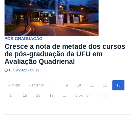
PÓS-GRADUAÇÃO
Cresce a nota de metade dos cursos
de pós-graduação da UFU em
Avaliação Quadrienal
13/09/2022 - 09:19
« início
‹ anterior
…
9
10
11
12
13
14
15
16
17
…
próximo ›
fim »