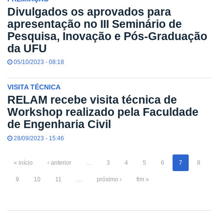
Divulgados os aprovados para
apresentação no III Seminário de
Pesquisa, Inovação e Pós-Graduação
da UFU
05/10/2023 - 08:18
VISITA TÉCNICA
RELAM recebe visita técnica de
Workshop realizado pela Faculdade
de Engenharia Civil
28/09/2023 - 15:46
« início
‹ anterior
…
3
4
5
6
7
8
9
10
11
…
próximo ›
fim »