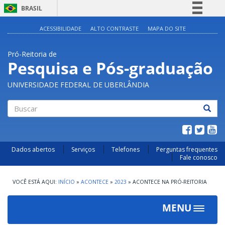
BRASIL
Simplifique!
ACESSIBILIDADE
ALTO CONTRASTE
MAPA DO SITE
Comunica BR
Pró-Reitoria de
Participe
Pesquisa e Pós-graduação
Acesso à informação
UNIVERSIDADE FEDERAL DE UBERLÂNDIA
Legislação
Canais
Buscar
Dados abertos
Serviços
Telefones
Perguntas frequentes
Fale conosco
INÍCIO
»
ACONTECE
»
2023
»
ACONTECE NA PRÓ-REITORIA
MENU
Toggle
navigat