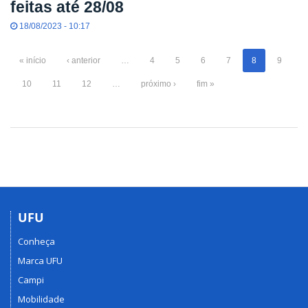
feitas até 28/08
18/08/2023 - 10:17
« início
‹ anterior
…
4
5
6
7
8
9
10
11
12
…
próximo ›
fim »
UFU
Conheça
Marca UFU
Campi
Mobilidade