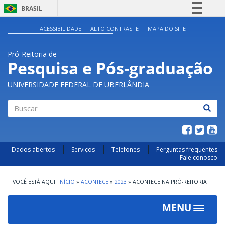
BRASIL
Simplifique!
ACESSIBILIDADE
ALTO CONTRASTE
MAPA DO SITE
Comunica BR
Pró-Reitoria de
Participe
Pesquisa e Pós-graduação
Acesso à informação
UNIVERSIDADE FEDERAL DE UBERLÂNDIA
Legislação
Canais
Buscar
Dados abertos
Serviços
Telefones
Perguntas frequentes
Fale conosco
INÍCIO
»
ACONTECE
»
2023
»
ACONTECE NA PRÓ-REITORIA
MENU
Toggle
navigat