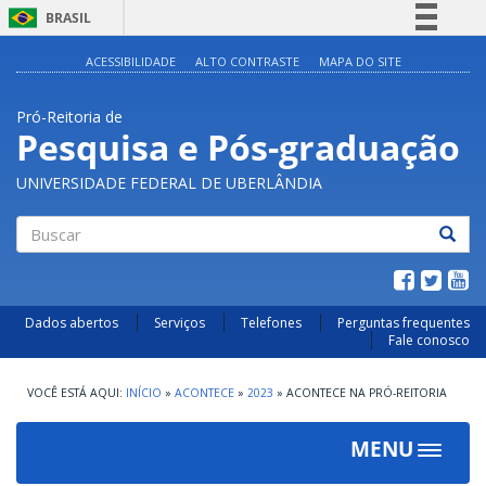
BRASIL
Simplifique!
ACESSIBILIDADE
ALTO CONTRASTE
MAPA DO SITE
Comunica BR
Pró-Reitoria de
Participe
Pesquisa e Pós-graduação
Acesso à informação
UNIVERSIDADE FEDERAL DE UBERLÂNDIA
Legislação
Canais
Buscar
Dados abertos
Serviços
Telefones
Perguntas frequentes
Fale conosco
INÍCIO
»
ACONTECE
»
2023
»
ACONTECE NA PRÓ-REITORIA
MENU
Toggle
navigat