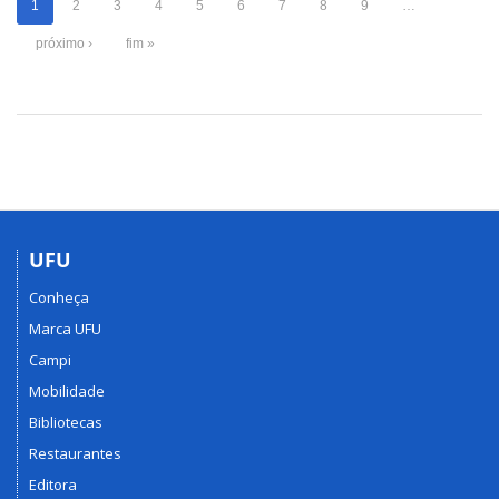
1
2
3
4
5
6
7
8
9
…
próximo ›
fim »
UFU
Conheça
Marca UFU
Campi
Mobilidade
Bibliotecas
Restaurantes
Editora