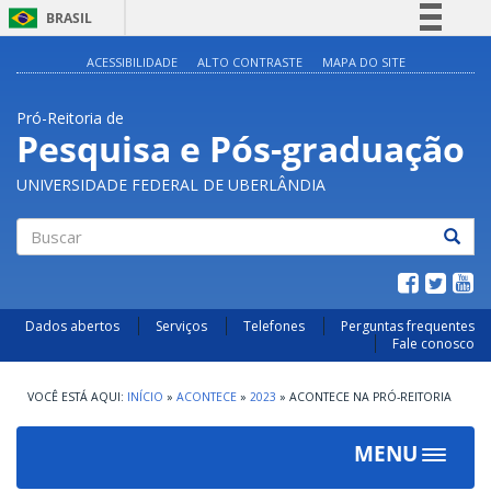
BRASIL
Simplifique!
ACESSIBILIDADE
ALTO CONTRASTE
MAPA DO SITE
Comunica BR
Pró-Reitoria de
Participe
Pesquisa e Pós-graduação
Acesso à informação
UNIVERSIDADE FEDERAL DE UBERLÂNDIA
Legislação
Canais
Buscar
Dados abertos
Serviços
Telefones
Perguntas frequentes
Fale conosco
INÍCIO
»
ACONTECE
»
2023
»
ACONTECE NA PRÓ-REITORIA
MENU
Toggle
navigat