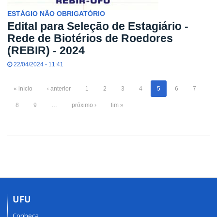
ESTÁGIO NÃO OBRIGATÓRIO
Edital para Seleção de Estagiário -
Rede de Biotérios de Roedores
(REBIR) - 2024
22/04/2024 - 11:41
« início
‹ anterior
1
2
3
4
5
6
7
8
9
…
próximo ›
fim »
UFU
Conheça