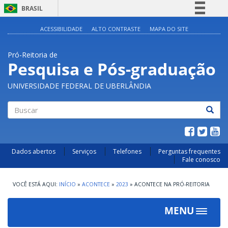
BRASIL
Simplifique!
ACESSIBILIDADE
ALTO CONTRASTE
MAPA DO SITE
Comunica BR
Pró-Reitoria de
Participe
Pesquisa e Pós-graduação
Acesso à informação
UNIVERSIDADE FEDERAL DE UBERLÂNDIA
Legislação
Canais
Buscar
Dados abertos
Serviços
Telefones
Perguntas frequentes
Fale conosco
INÍCIO
»
ACONTECE
»
2023
»
ACONTECE NA PRÓ-REITORIA
MENU
Toggle
navigat