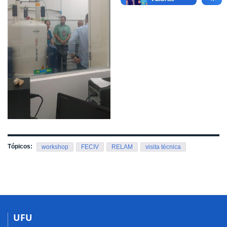
Tópicos:
workshop
FECIV
RELAM
visita técnica
UFU