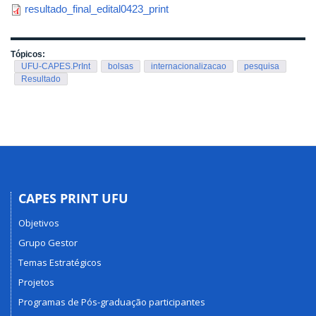
resultado_final_edital0423_print
Tópicos:
UFU-CAPES.PrInt
bolsas
internacionalizacao
pesquisa
Resultado
CAPES PRINT UFU
Objetivos
Grupo Gestor
Temas Estratégicos
Projetos
Programas de Pós-graduação participantes