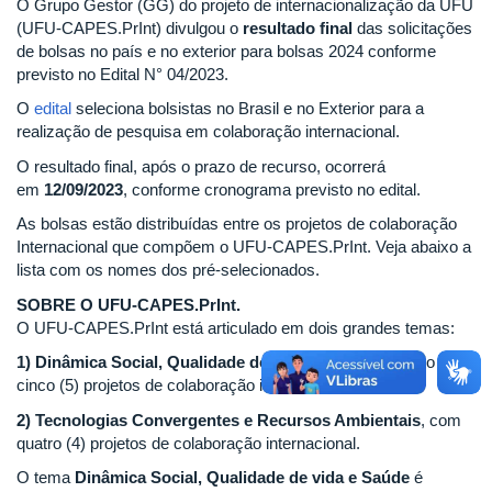
O Grupo Gestor (GG) do projeto de internacionalização da UFU
(UFU-CAPES.PrInt) divulgou o
resultado final
das solicitações
de bolsas no país e no exterior para bolsas 2024 conforme
previsto no Edital N° 04/2023.
O
edital
seleciona bolsistas no Brasil e no Exterior para a
realização de pesquisa em colaboração internacional.
O resultado final, após o prazo de recurso, ocorrerá
em
12/09/2023
, conforme cronograma previsto no edital.
As bolsas estão distribuídas entre os projetos de colaboração
Internacional que compõem o UFU-CAPES.PrInt. Veja abaixo a
lista com os nomes dos pré-selecionados.
SOBRE O UFU-CAPES.PrInt.
O UFU-CAPES.PrInt está articulado em dois grandes temas:
1) Dinâmica Social, Qualidade de Vida e Saúde
, dividido em
cinco (5) projetos de colaboração internacional;
2) Tecnologias Convergentes e Recursos Ambientais
, com
quatro (4) projetos de colaboração internacional.
O tema
Dinâmica Social, Qualidade de vida e Saúde
é