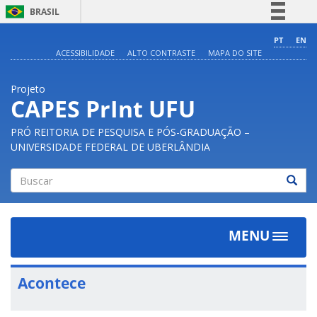
BRASIL
Simplifique!
PT
EN
ACESSIBILIDADE
ALTO CONTRASTE
MAPA DO SITE
Comunica BR
Participe
Projeto
Acesso à informação
CAPES PrInt UFU
Legislação
PRÓ REITORIA DE PESQUISA E PÓS-GRADUAÇÃO –
Canais
UNIVERSIDADE FEDERAL DE UBERLÂNDIA
Buscar
MENU
Toggle
navigat
Acontece