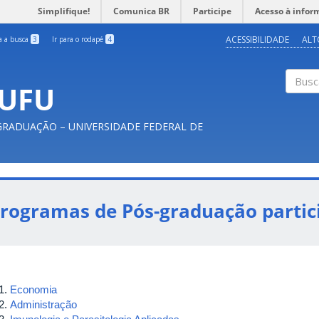
Simplifique!
Comunica BR
Participe
Acesso à infor
ACESSIBILIDADE
ALT
ra a busca
3
Ir para o rodapé
4
 UFU
Busc
-GRADUAÇÃO – UNIVERSIDADE FEDERAL DE
rogramas de Pós-graduação partic
Economia
Administração