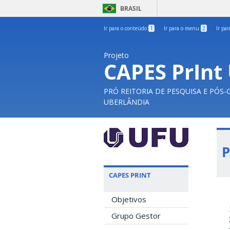
BRASIL
Ir para o conteúdo
1
Ir para o menu
2
Ir pa
Projeto
CAPES PrInt
PRÓ REITORIA DE PESQUISA E PÓS
UBERLÂNDIA
P
CAPES PRINT
Objetivos
Grupo Gestor