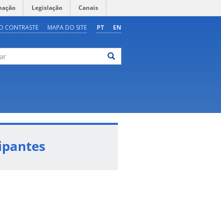
mação
Legislação
Canais
O CONTRASTE
MAPA DO SITE
PT
EN
ar
ipantes