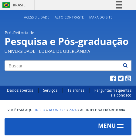
BRASIL
Simplifique!
ACESSIBILIDADE
ALTO CONTRASTE
MAPA DO SITE
Comunica BR
Pró-Reitoria de
Participe
Pesquisa e Pós-graduação
Acesso à informação
UNIVERSIDADE FEDERAL DE UBERLÂNDIA
Legislação
Canais
Buscar
Dados abertos
Serviços
Telefones
Perguntas frequentes
Fale conosco
INÍCIO
»
ACONTECE
»
2024
»
ACONTECE NA PRÓ-REITORIA
MENU
Toggle
navigat