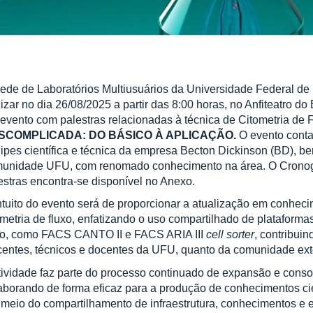
ede de Laboratórios Multiusuários da Universidade Federal d
lizar no dia 26/08/2025 a partir das 8:00 horas, no Anfiteatro
evento com palestras relacionadas à técnica de Citometria de 
SCOMPLICADA: DO BÁSICO À APLICAÇÃO.
O evento cont
ipes científica e técnica da empresa Becton Dickinson (BD), 
unidade UFU, com renomado conhecimento na área. O Cronog
estras encontra-se disponível no Anexo.
ntuito do evento será de proporcionar a atualização em conheci
ometria de fluxo, enfatizando o uso compartilhado de plataformas
xo, como FACS CANTO II e FACS ARIA III
cell sorter
, contribui
centes, técnicos e docentes da UFU, quanto da comunidade ext
tividade faz parte do processo continuado de expansão e consol
aborando de forma eficaz para a produção de conhecimentos cie
 meio do compartilhamento de infraestrutura, conhecimentos e 