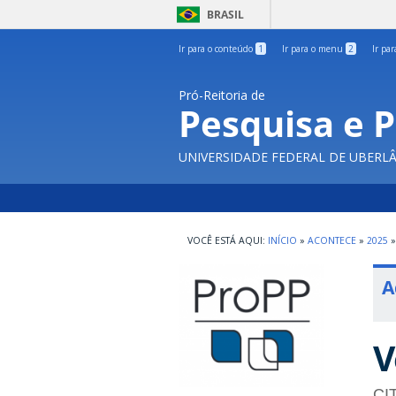
BRASIL
Ir para o conteúdo
1
Ir para o menu
2
Ir pa
Pró-Reitoria de
Pesquisa e 
UNIVERSIDADE FEDERAL DE UBERL
INÍCIO
»
ACONTECE
»
2025
»
A
V
CI