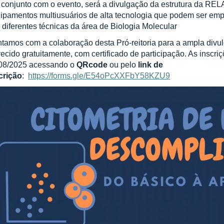
conjunto com o evento, será a divulgação da estrutura da RE
ipamentos multiusuários de alta tecnologia que podem ser em
 diferentes técnicas da área de Biologia Molecular
tamos com a colaboração desta Pró-reitoria para a ampla divu
recido gratuitamente, com certificado de participação. As inscri
08/2025 acessando o
QRcode
ou pelo
link de
crição
:
https://forms.gle/E54oPcXXFbY58KZU9