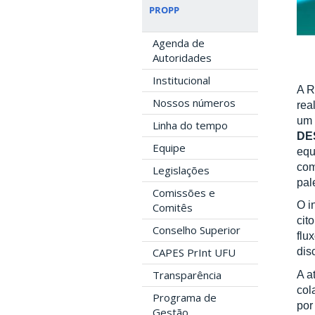
PROPP
Agenda de
Autoridades
Institucional
A R
Nossos números
rea
um 
Linha do tempo
DE
Equipe
equ
com
Legislações
pal
Comissões e
O i
Comitês
cit
Conselho Superior
flu
dis
CAPES PrInt UFU
Transparência
A a
col
Programa de
por
Gestão