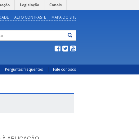
mação
Legislação
Canais
IDADE
ALTO CONTRASTE
MAPA DO SITE
ar
Perguntas frequentes
Fale conosco
 À APLICAÇÃO