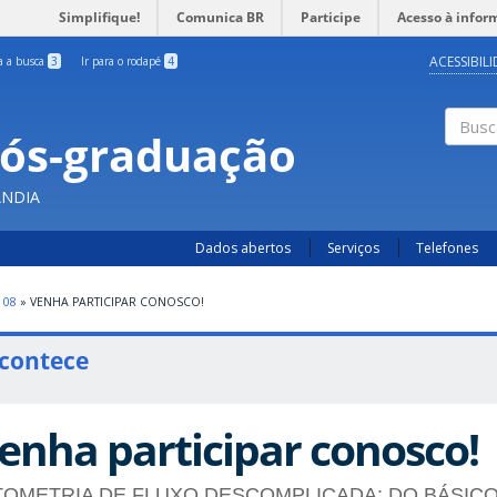
Simplifique!
Comunica BR
Participe
Acesso à infor
ACESSIBIL
ra a busca
3
Ir para o rodapé
4
Pós-graduação
Busc
ÂNDIA
Dados abertos
Serviços
Telefones
08
»
VENHA PARTICIPAR CONOSCO!
contece
enha participar conosco!
TOMETRIA DE FLUXO DESCOMPLICADA: DO BÁSICO