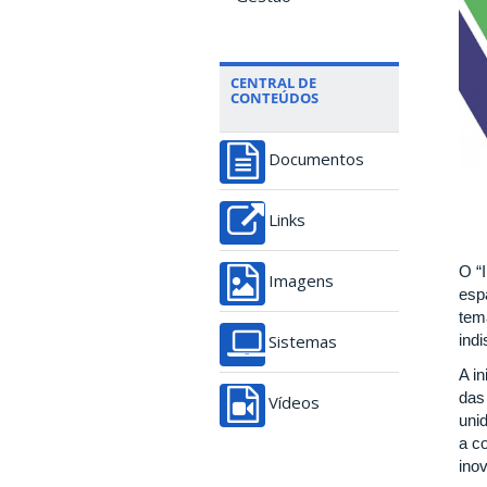
CENTRAL DE
CONTEÚDOS
Documentos
Links
O “
Imagens
esp
tem
ind
Sistemas
A i
das
Vídeos
uni
a c
ino