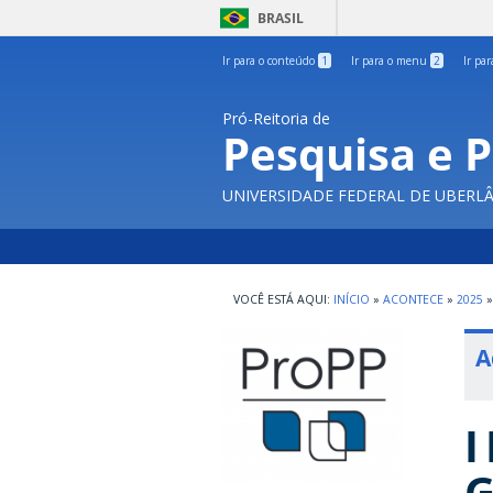
BRASIL
Ir para o conteúdo
1
Ir para o menu
2
Ir pa
Pró-Reitoria de
Pesquisa e 
UNIVERSIDADE FEDERAL DE UBERL
INÍCIO
»
ACONTECE
»
2025
»
A
I
G