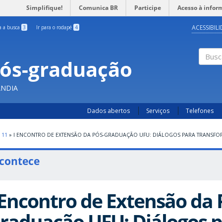
Simplifique!
Comunica BR
Participe
Acesso à infor
ACESSIBIL
ra a busca
3
Ir para o rodapé
4
Pós-graduação
Busc
ÂNDIA
Dados abertos
Serviços
Telefones
11
»
I ENCONTRO DE EXTENSÃO DA PÓS-GRADUAÇÃO UFU: DIÁLOGOS PARA TRANSF
contece
 Encontro de Extensão da 
raduação UFU: Diálogos 