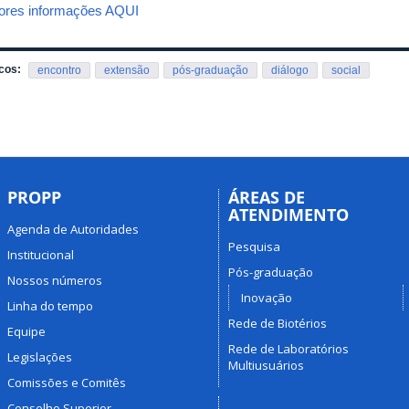
ores informações AQUI
cos:
encontro
extensão
pós-graduação
diálogo
social
PROPP
ÁREAS DE
ATENDIMENTO
Agenda de Autoridades
Pesquisa
Institucional
Pós-graduação
Nossos números
Inovação
Linha do tempo
Rede de Biotérios
Equipe
Rede de Laboratórios
Legislações
Multiusuários
Comissões e Comitês
Conselho Superior