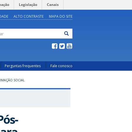
mação
Legislação
Canais
IDADE
ALTO CONTRASTE
MAPA DO SITE
ar
Perguntas frequentes
Fale conosco
ORMAÇÃO SOCIAL
Pós-
para