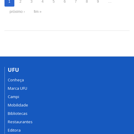
1
2
3
4
5
6
7
8
9
…
próximo ›
fim »
UFU
Conheça
Marca UFU
Campi
Mobilidade
Bibliotecas
Restaurantes
Editora