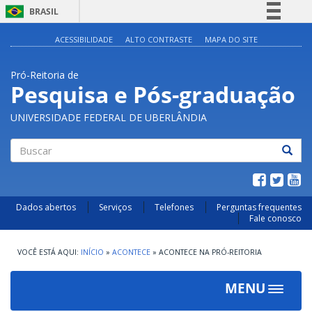
BRASIL
Simplifique!
ACESSIBILIDADE
ALTO CONTRASTE
MAPA DO SITE
Comunica BR
Pró-Reitoria de
Participe
Pesquisa e Pós-graduação
Acesso à informação
UNIVERSIDADE FEDERAL DE UBERLÂNDIA
Legislação
Canais
Buscar
Dados abertos
Serviços
Telefones
Perguntas frequentes
Fale conosco
INÍCIO
»
ACONTECE
»
ACONTECE NA PRÓ-REITORIA
MENU
Toggle
navigat