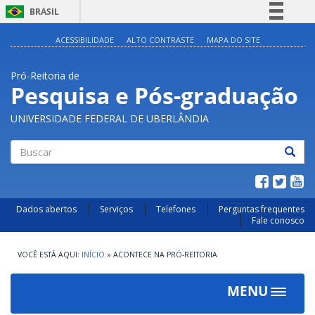
BRASIL
Simplifique!
ACESSIBILIDADE
ALTO CONTRASTE
MAPA DO SITE
Comunica BR
Pró-Reitoria de
Participe
Pesquisa e Pós-graduação
Acesso à informação
UNIVERSIDADE FEDERAL DE UBERLÂNDIA
Legislação
Canais
Buscar
Dados abertos
Serviços
Telefones
Perguntas frequentes
Fale conosco
INÍCIO
»
ACONTECE NA PRÓ-REITORIA
MENU
Toggle
navigat