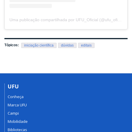
Uma publicação compartilhada por UFU_Oficial (@ufu_oficial)
Tópicos:
iniciação científica
dúvidas
editais
UFU
Conheça
Marca UFU
Campi
Mobilidade
Bibliotecas