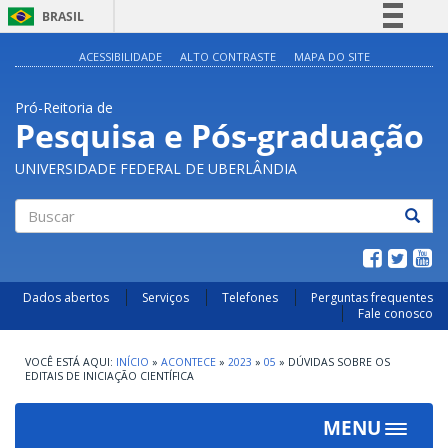
BRASIL
Simplifique!
ACESSIBILIDADE
ALTO CONTRASTE
MAPA DO SITE
Comunica BR
Pró-Reitoria de
Participe
Pesquisa e Pós-graduação
Acesso à informação
UNIVERSIDADE FEDERAL DE UBERLÂNDIA
Legislação
Canais
Buscar
Dados abertos
Serviços
Telefones
Perguntas frequentes
Fale conosco
INÍCIO
»
ACONTECE
»
2023
»
05
»
DÚVIDAS SOBRE OS
EDITAIS DE INICIAÇÃO CIENTÍFICA
MENU
Toggle