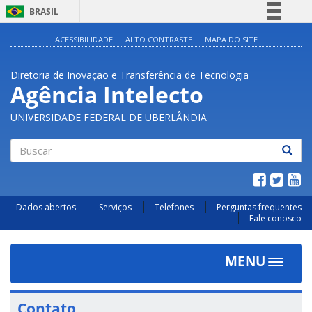
BRASIL
Simplifique!
ACESSIBILIDADE
ALTO CONTRASTE
MAPA DO SITE
Comunica BR
Diretoria de Inovação e Transferência de Tecnologia
Participe
Agência Intelecto
Acesso à informação
UNIVERSIDADE FEDERAL DE UBERLÂNDIA
Legislação
Canais
Buscar
Dados abertos
Serviços
Telefones
Perguntas frequentes
Fale conosco
MENU
Toggle
navigat
Contato