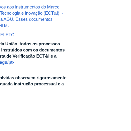
ivos aos instrumentos do Marco
, Tecnologia e Inovação (ECT&I) -
l da AGU. Esses documentos
NITs.
UELETO
da União, todos os processos
r instruídos com os documentos
sta de Verificação ECT&I e a
agu/pt-
volvidas observem rigorosamente
equada instrução processual e a