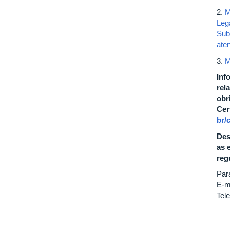
2.
M
Leg
Sub
ate
3.
M
Inf
rel
obr
Cer
br/
Des
as 
reg
Par
E-m
Tel