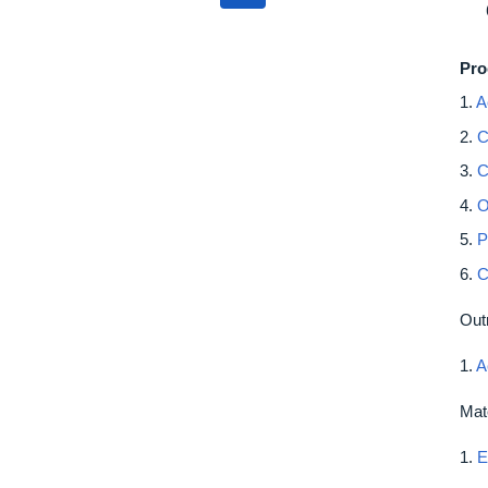
Pro
1.
A
2.
C
3.
C
4.
O
5.
P
6.
C
Out
1.
A
Mat
1.
E