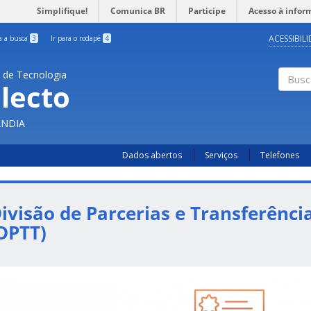
Simplifique!
Comunica BR
Participe
Acesso à infor
ACESSIBIL
ra a busca
3
Ir para o rodapé
4
a de Tecnologia
lecto
Busc
ÂNDIA
Dados abertos
Serviços
Telefones
ivisão de Parcerias e Transferênci
DPTT)