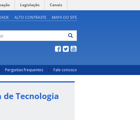
mação
Legislação
Canais
IDADE
ALTO CONTRASTE
MAPA DO SITE
ar
Perguntas frequentes
Fale conosco
a de Tecnologia