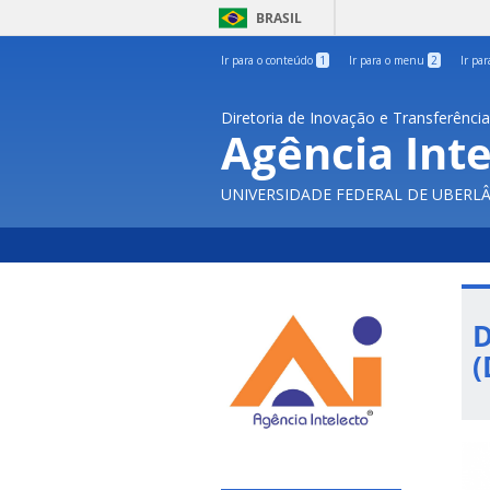
BRASIL
Ir para o conteúdo
1
Ir para o menu
2
Ir pa
Diretoria de Inovação e Transferênci
Agência Inte
UNIVERSIDADE FEDERAL DE UBERL
D
(