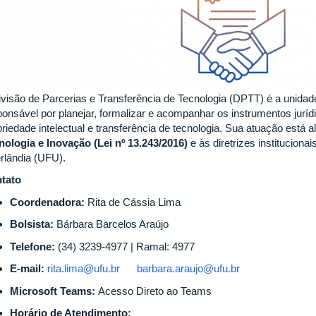
ivisão de Parcerias e Transferência de Tecnologia (DPTT)
é a unida
ponsável por planejar, formalizar e acompanhar os instrumentos juríd
priedade intelectual e transferência de tecnologia. Sua atuação está 
nologia e Inovação (Lei nº 13.243/2016)
e às diretrizes instituciona
rlândia (UFU).
tato
Coordenadora:
Rita de Cássia Lima
Bolsista:
Bárbara Barcelos Araújo
Telefone:
(34) 3239-4977 | Ramal: 4977
E-mail:
rita.lima@ufu.br
barbara.araujo@ufu.br
Microsoft Teams:
Acesso Direto ao Teams
Horário de Atendimento: