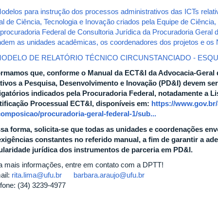
odelos para instrução dos processos administrativos das ICTs relat
al de Ciência, Tecnologia e Inovação criados pela Equipe de Ciência
procuradoria Federal de Consultoria Jurídica da Procuradoria Gera
ndem as unidades acadêmicas, os coordenadores dos projetos e os 
ODELO DE RELATÓRIO TÉCNICO CIRCUNSTANCIADO - ESQ
ormamos que, conforme o Manual da ECT&I da Advocacia-Geral 
ativos a Pesquisa, Desenvolvimento e Inovação (PD&I) devem se
igatórios indicados pela Procuradoria Federal, notadamente a Li
tificação Processual ECT&I, disponíveis em:
https://www.gov.br/
composicao/procuradoria-geral-federal-1/sub...
sa forma, solicita-se que todas as unidades e coordenações en
exigências constantes no referido manual, a fim de garantir a ad
ularidade jurídica dos instrumentos de parceria em PD&I.
a mais informações, entre em contato com a DPTT!
ail:
rita.lima@ufu.br
barbara.araujo@ufu.br
efone: (34) 3239-4977