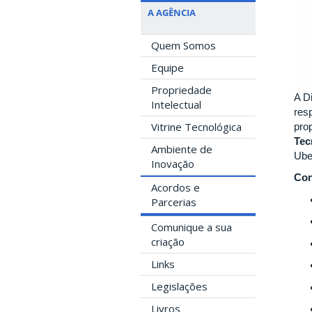
A AGÊNCIA
Quem Somos
Equipe
Propriedade
A D
Intelectual
res
Vitrine Tecnológica
pro
Tec
Ambiente de
Ube
Inovação
Con
Acordos e
Parcerias
Comunique a sua
criação
Links
Legislações
Livros