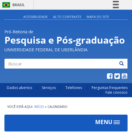
BRASIL
Simplifique!
ACESSIBILIDADE
ALTO CONTRASTE
MAPA DO SITE
Comunica BR
Pró-Reitoria de
Participe
Pesquisa e Pós-graduação
Acesso à informação
UNIVERSIDADE FEDERAL DE UBERLÂNDIA
Legislação
Canais
Buscar
Dados abertos
Serviços
Telefones
Perguntas frequentes
Fale conosco
INÍCIO
»
CALENDARIO
MENU
Toggle
navigat