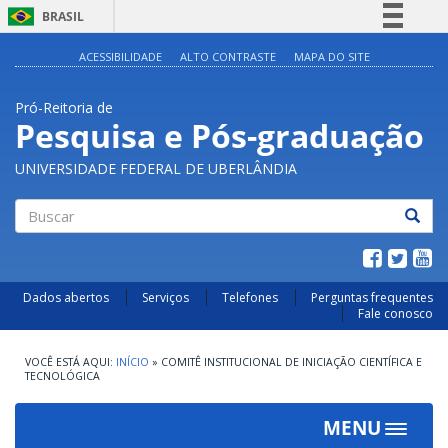
BRASIL
Simplifique!
ACESSIBILIDADE
ALTO CONTRASTE
MAPA DO SITE
Comunica BR
Pró-Reitoria de
Participe
Pesquisa e Pós-graduação
Acesso à informação
UNIVERSIDADE FEDERAL DE UBERLÂNDIA
Legislação
Canais
Buscar
Dados abertos
Serviços
Telefones
Perguntas frequentes
Fale conosco
INÍCIO
»
COMITÊ INSTITUCIONAL DE INICIAÇÃO CIENTÍFICA E
TECNOLÓGICA
MENU
Toggle