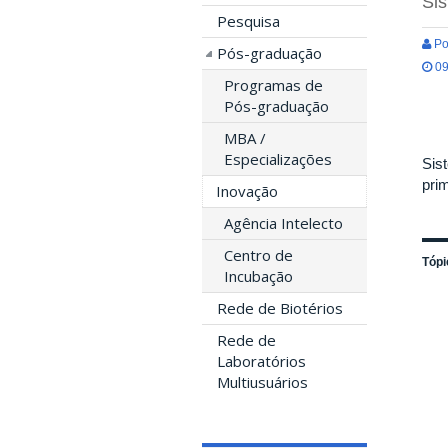
Sis
Pesquisa
Po
Pós-graduação
09
Programas de
Pós-graduação
MBA /
Especializações
Sis
pri
Inovação
Agência Intelecto
Centro de
Tópi
Incubação
Rede de Biotérios
Rede de
Laboratórios
Multiusuários