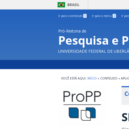
BRASIL
Ir para o conteúdo
1
Ir para o menu
2
Ir pa
Pró-Reitoria de
Pesquisa e 
UNIVERSIDADE FEDERAL DE UBERL
INÍCIO
»
CONTEUDO
»
APLI
C
S