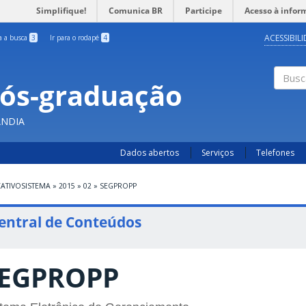
Simplifique!
Comunica BR
Participe
Acesso à infor
ACESSIBIL
ra a busca
3
Ir para o rodapé
4
Pós-graduação
Busc
ÂNDIA
Dados abertos
Serviços
Telefones
CATIVOSISTEMA
»
2015
»
02
»
SEGPROPP
entral de Conteúdos
EGPROPP