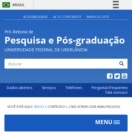
BRASIL
Simplifique!
ACESSIBILIDADE
ALTO CONTRASTE
MAPA DO SITE
Comunica BR
Pró-Reitoria de
Participe
Pesquisa e Pós-graduação
Acesso à informação
UNIVERSIDADE FEDERAL DE UBERLÂNDIA
Legislação
Canais
Buscar
Dados abertos
Serviços
Telefones
Perguntas frequentes
Fale conosco
INÍCIO
»
CONTEUDO
»
LTAD-SCREW-CASE-ANALYSIS-(SCA)
MENU
Toggle
navigat