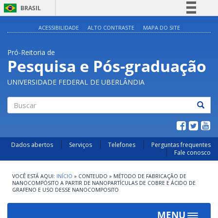
BRASIL
Simplifique!
ACESSIBILIDADE
ALTO CONTRASTE
MAPA DO SITE
Comunica BR
Pró-Reitoria de
Participe
Pesquisa e Pós-graduação
Acesso à informação
UNIVERSIDADE FEDERAL DE UBERLÂNDIA
Legislação
Canais
Buscar
Dados abertos
Serviços
Telefones
Perguntas frequentes
Fale conosco
INÍCIO
»
CONTEUDO
»
MÉTODO DE FABRICAÇÃO DE
NANOCOMPÓSITO A PARTIR DE NANOPARTÍCULAS DE COBRE E ÁCIDO DE
GRAFENO E USO DESSE NANOCOMPOSITO
MENU
Toggle