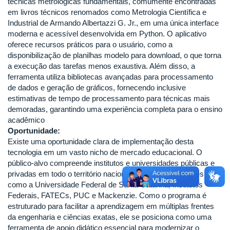
técnicas metrológicas fundamentais, comumente encontradas
em livros técnicos renomados como Metrologia Científica e
Industrial de Armando Albertazzi G. Jr., em uma única interface
moderna e acessível desenvolvida em Python. O aplicativo
oferece recursos práticos para o usuário, como a
disponibilização de planilhas modelo para download, o que torna
a execução das tarefas menos exaustiva. Além disso, a
ferramenta utiliza bibliotecas avançadas para processamento
de dados e geração de gráficos, fornecendo inclusive
estimativas de tempo de processamento para técnicas mais
demoradas, garantindo uma experiência completa para o ensino
acadêmico
Oportunidade:
Existe uma oportunidade clara de implementação desta
tecnologia em um vasto nicho de mercado educacional. O
público-alvo compreende institutos e universidades públicas e
privadas em todo o território nacional, incluindo instituições
como a Universidade Federal de Santa Catarina, Institutos
Federais, FATECs, PUC e Mackenzie. Como o programa é
estruturado para facilitar a aprendizagem em múltiplas frentes
da engenharia e ciências exatas, ele se posiciona como uma
ferramenta de apoio didático essencial para modernizar o