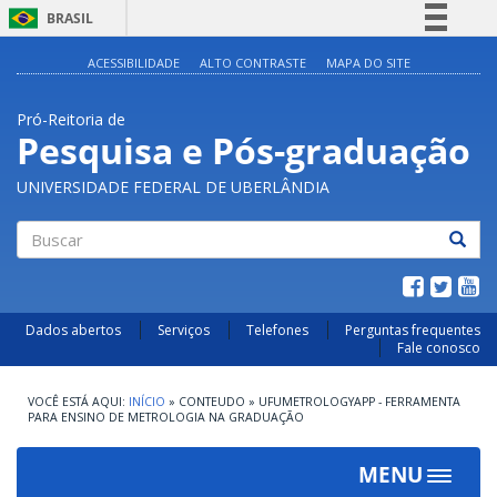
BRASIL
Simplifique!
ACESSIBILIDADE
ALTO CONTRASTE
MAPA DO SITE
Comunica BR
Pró-Reitoria de
Participe
Pesquisa e Pós-graduação
Acesso à informação
UNIVERSIDADE FEDERAL DE UBERLÂNDIA
Legislação
Canais
Buscar
Dados abertos
Serviços
Telefones
Perguntas frequentes
Fale conosco
INÍCIO
»
CONTEUDO
»
UFUMETROLOGYAPP - FERRAMENTA
PARA ENSINO DE METROLOGIA NA GRADUAÇÃO
MENU
Toggle