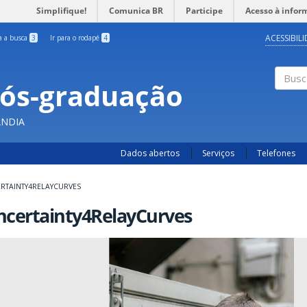
Simplifique!
Comunica BR
Participe
Acesso à infor
ACESSIBIL
ra a busca
3
Ir para o rodapé
4
Pós-graduação
Busc
ÂNDIA
Dados abertos
Serviços
Telefones
RTAINTY4RELAYCURVES
ncertainty4RelayCurves