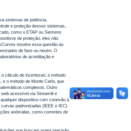
ara sistemas de potência,
ntrole e proteção desses sistemas,
rcado, como o ETAP ou Siemens
sitivos de proteção, eles não
ayCurves resolve essa questão ao
orizados de fase ou neutro. O
laboratórios de acreditação e
a o cálculo de incertezas: o método
os, e o método de Monte Carlo, que
s matemáticos complexos. Outro
e web acessível via Streamlit e
 qualquer dispositivo com conexão à
de curvas padronizadas (IEEE e IEC)
tuações anômalas, como correntes de
tituições que buscam maior precisão