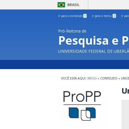
BRASIL
Ir para o conteúdo
1
Ir para o menu
2
Ir pa
Pró-Reitoria de
Pesquisa e 
UNIVERSIDADE FEDERAL DE UBERL
INÍCIO
»
CONTEUDO
»
UNCE
U