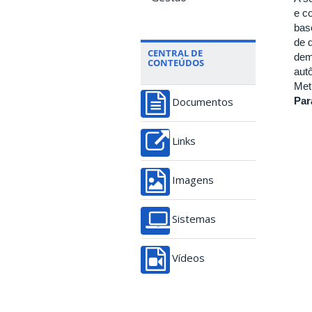
e c
bas
de 
CENTRAL DE
dem
CONTEÚDOS
aut
Met
Par
Documentos
Links
Imagens
Sistemas
Vídeos