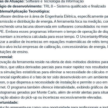
as de Atuação:
Software e Tecnologia da Informação
ágio de desenvolvimento:
TRL 8 – Sistema qualificado e finalizado
blema/Aplicação Tecnológica:
oftware destina-se à área de Engenharia Elétrica, especificamente p
nsmissão e distribuição de energia. A ferramenta foca na medição, co
enchendo uma lacuna observada em softwares consolidados no me
E. Embora esses programas informem o tempo de operação de dispo
esentam a incerteza calculada para esse tempo. O Uncertainty4Rel
lizar a análise de incertezas em equações matemáticas de relés temp
lico-alvo inclui empresas de calibração, concessionárias de energia, 
ituições de ensino.
erencial:
novação da ferramenta reside na oferta de dois métodos distintos par
ítico, que utiliza derivadas parciais para maior rapidez nos resultad
liza simulações estatísticas para eliminar a necessidade de cálculo
rencial significativo é o fato de ter sido desenvolvido em um ambient
hon, o que dispensa a necessidade de instalação e permite o uso em
ernet. O programa também oferece interatividade, exibindo gráficos 
istogramas gerados por Monte Carlo, além de emitir alertas para si
ração abaixo do pick-up ou incertezas excessivamente elevadas.
rtunidade:
olução apresenta-se como uma oportunidade para profissionais e ins