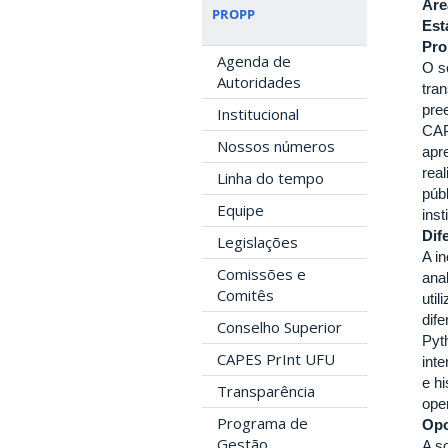
Áre
PROPP
Est
Pro
Agenda de
O s
Autoridades
tra
pre
Institucional
CAP
Nossos números
apr
rea
Linha do tempo
púb
Equipe
inst
Dif
Legislações
A i
Comissões e
anal
Comitês
uti
dife
Conselho Superior
Pyt
CAPES PrInt UFU
int
e h
Transparência
ope
Programa de
Opo
Gestão
A s