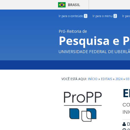
BRASIL
Ir para o conteúdo
1
Ir para o menu
2
Ir pa
Pró-Reitoria de
Pesquisa e 
UNIVERSIDADE FEDERAL DE UBERL
INÍCIO
»
EDITAIS
»
2024
»
03
E
CO
IN
Di