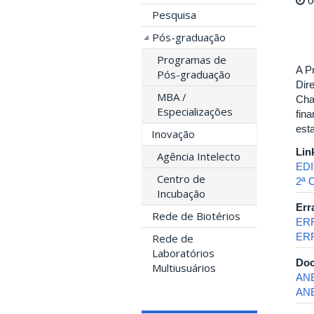
0
Pesquisa
Pós-graduação
Programas de
A P
Pós-graduação
Dir
MBA /
Cha
Especializações
fin
est
Inovação
Lin
Agência Intelecto
EDI
Centro de
2ª
Incubação
Err
Rede de Biotérios
ER
ERR
Rede de
Laboratórios
Doc
Multiusuários
ANE
AN