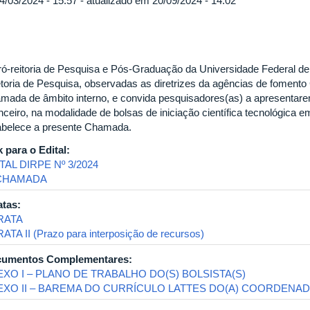
4/03/2024 - 15:57 - atualizado em 20/09/2024 - 14:02
ró-reitoria de Pesquisa e Pós-Graduação da Universidade Federal de
etoria de Pesquisa, observadas as diretrizes da agências de fomento
mada de âmbito interno, e convida pesquisadores(as) a apresentare
anceiro, na modalidade de bolsas de iniciação científica tecnológica
abelece a presente Chamada.
k para o Edital:
TAL DIRPE Nº 3/2024
 CHAMADA
atas:
RATA
ATA II (Prazo para interposição de recursos)
umentos Complementares:
XO I – PLANO DE TRABALHO DO(S) BOLSISTA(S)
EXO II – BAREMA DO CURRÍCULO LATTES DO(A) COORDENAD