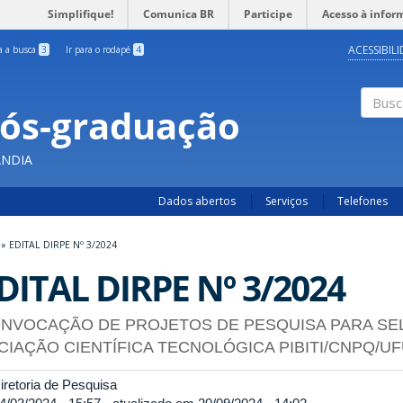
Simplifique!
Comunica BR
Participe
Acesso à infor
ACESSIBIL
ra a busca
3
Ir para o rodapé
4
Pós-graduação
Busc
ÂNDIA
Dados abertos
Serviços
Telefones
»
EDITAL DIRPE Nº 3/2024
DITAL DIRPE Nº 3/2024
NVOCAÇÃO DE PROJETOS DE PESQUISA PARA SE
ICIAÇÃO CIENTÍFICA TECNOLÓGICA PIBITI/CNPQ/U
retoria de Pesquisa