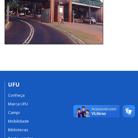
UFU
Conheça
Marca UFU
Campi
Mobilidade
Bibliotecas