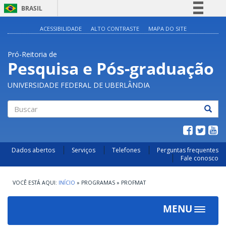
BRASIL
Simplifique!
ACESSIBILIDADE
ALTO CONTRASTE
MAPA DO SITE
Comunica BR
Pró-Reitoria de
Participe
Pesquisa e Pós-graduação
Acesso à informação
UNIVERSIDADE FEDERAL DE UBERLÂNDIA
Legislação
Canais
Buscar
Dados abertos
Serviços
Telefones
Perguntas frequentes
Fale conosco
INÍCIO
»
PROGRAMAS
»
PROFMAT
MENU
Toggle
navigat