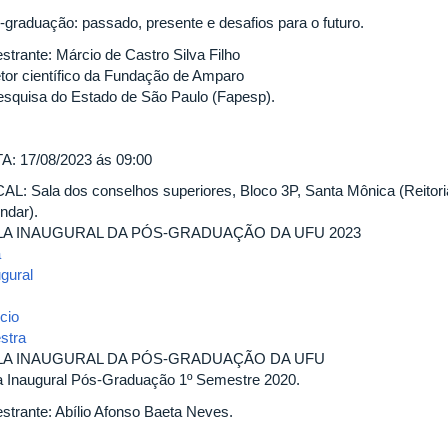
-graduação: passado, presente e desafios para o futuro.
strante: Márcio de Castro Silva Filho
etor científico da Fundação de Amparo
esquisa do Estado de São Paulo (Fapesp).
A: 17/08/2023 ás 09:00
AL: Sala dos conselhos superiores, Bloco 3P, Santa Mônica (Reitor
ndar).
LA INAUGURAL DA PÓS-GRADUAÇÃO DA UFU 2023
a
ugural
cio
stra
LA INAUGURAL DA PÓS-GRADUAÇÃO DA UFU
a Inaugural Pós-Graduação 1º Semestre 2020.
estrante: Abílio Afonso Baeta Neves.