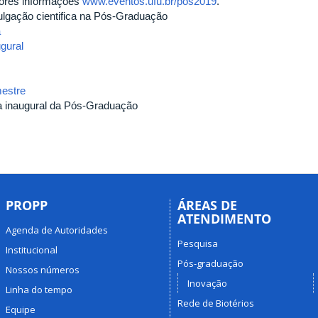
ores informações
www.eventos.ufu.br/pos2019
.
ulgação cientifica na Pós-Graduação
a
ugural
estre
a inaugural da Pós-Graduação
PROPP
ÁREAS DE
ATENDIMENTO
Agenda de Autoridades
Pesquisa
Institucional
Pós-graduação
Nossos números
Inovação
Linha do tempo
Rede de Biotérios
Equipe