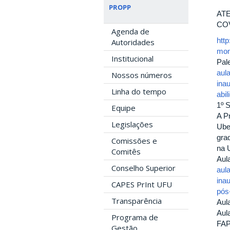
PROPP
AT
CO
Agenda de
htt
Autoridades
mon
Institucional
Pal
aul
Nossos números
ina
Linha do tempo
abil
1º 
Equipe
A P
Legislações
Ube
gra
Comissões e
na 
Comitês
Aul
Conselho Superior
aul
ina
CAPES PrInt UFU
pós
Transparência
Aul
Aul
Programa de
FA
Gestão