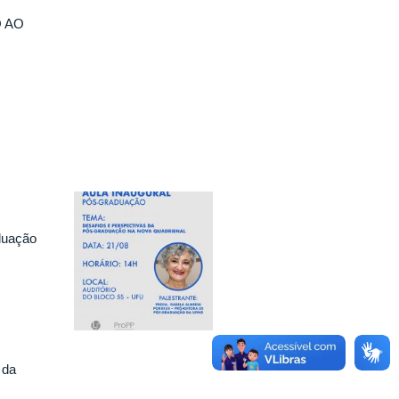
 AO
duação
 da