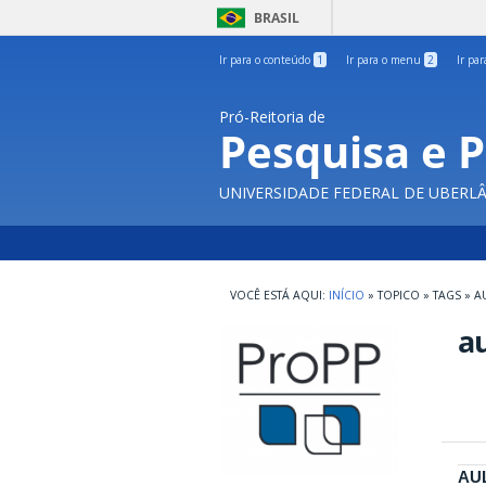
BRASIL
Ir para o conteúdo
1
Ir para o menu
2
Ir pa
Pró-Reitoria de
Pesquisa e 
UNIVERSIDADE FEDERAL DE UBERL
INÍCIO
»
TOPICO
»
TAGS
»
A
a
AU