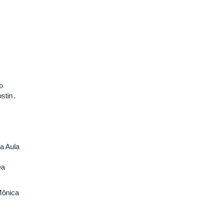
o
stin
.
a Aula
ea
Mônica