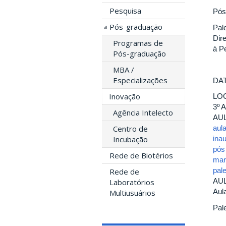
Pesquisa
Pós
Pós-graduação
Pale
Dir
Programas de
à P
Pós-graduação
MBA /
Especializações
DAT
Inovação
LOC
3º A
Agência Intelecto
AU
aul
Centro de
ina
Incubação
pós
Rede de Biotérios
mar
pale
Rede de
AU
Laboratórios
Aul
Multiusuários
Pal