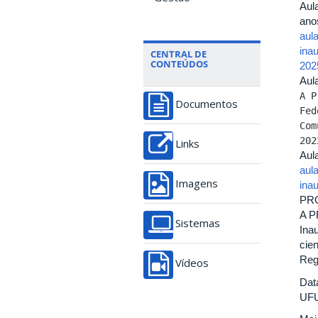
Aul
ano
aul
ina
CENTRAL DE
CONTEÚDOS
202
Aul
A P
Documentos
Fed
Com
202
Links
Aul
aul
Imagens
ina
PR
A P
Sistemas
Ina
cie
Reg
Vídeos
Dat
UF