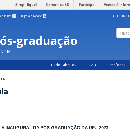
Simplifique!
Comunica BR
Participe
Acesso à infor
ACESSIBIL
ra a busca
3
Ir para o rodapé
4
Pós-graduação
Busc
ÂNDIA
Dados abertos
Serviços
Telefones
ULA
ula
LA INAUGURAL DA PÓS-GRADUAÇÃO DA UFU 2023