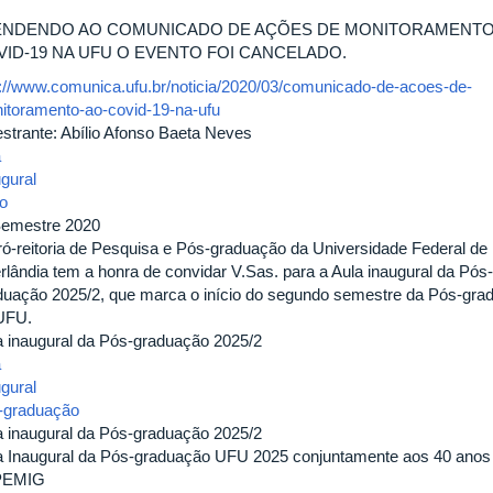
ENDENDO AO COMUNICADO DE AÇÕES DE MONITORAMENTO
VID-19 NA UFU O EVENTO FOI CANCELADO.
p://www.comunica.ufu.br/noticia/2020/03/comunicado-de-acoes-de-
itoramento-ao-covid-19-na-ufu
estrante: Abílio Afonso Baeta Neves
a
ugural
io
Semestre 2020
ró-reitoria de Pesquisa e Pós-graduação da Universidade Federal de
rlândia tem a honra de convidar V.Sas. para a Aula inaugural da Pós-
duação 2025/2, que marca o início do segundo semestre da Pós-gra
UFU.
a inaugural da Pós-graduação 2025/2
a
ugural
-graduação
a inaugural da Pós-graduação 2025/2
a Inaugural da Pós-graduação UFU 2025 conjuntamente aos 40 anos
PEMIG