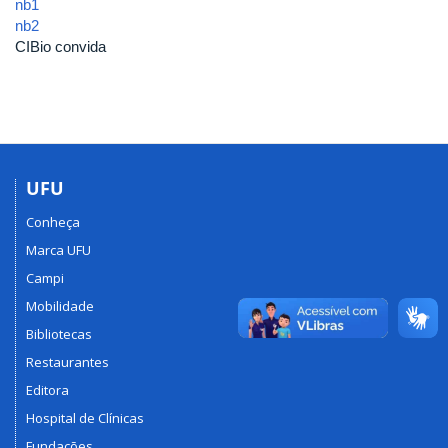
nb1
nb2
CIBio convida
UFU
Conheça
Marca UFU
Campi
Mobilidade
Bibliotecas
Restaurantes
Editora
Hospital de Clínicas
Fundações