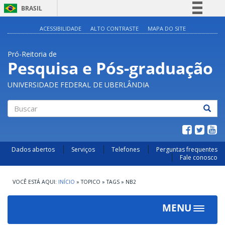
BRASIL
Simplifique!
ACESSIBILIDADE
ALTO CONTRASTE
MAPA DO SITE
Comunica BR
Pró-Reitoria de
Participe
Pesquisa e Pós-graduação
Acesso à informação
UNIVERSIDADE FEDERAL DE UBERLÂNDIA
Legislação
Canais
Buscar
Dados abertos
Serviços
Telefones
Perguntas frequentes
Fale conosco
INÍCIO
»
TOPICO
»
TAGS
»
NB2
MENU
Toggle
navigat