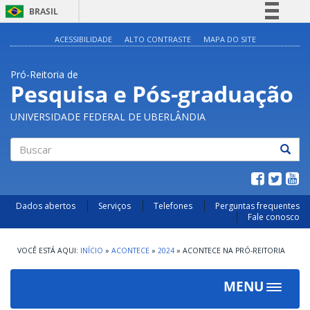
BRASIL
Simplifique!
ACESSIBILIDADE
ALTO CONTRASTE
MAPA DO SITE
Comunica BR
Pró-Reitoria de
Participe
Pesquisa e Pós-graduação
Acesso à informação
UNIVERSIDADE FEDERAL DE UBERLÂNDIA
Legislação
Canais
Buscar
Dados abertos
Serviços
Telefones
Perguntas frequentes
Fale conosco
INÍCIO
»
ACONTECE
»
2024
»
ACONTECE NA PRÓ-REITORIA
MENU
Toggle
navigat