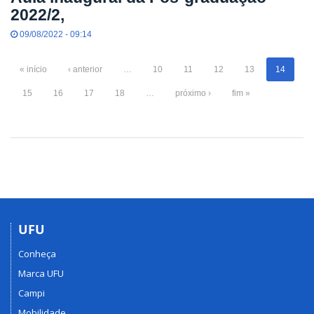
2022/2,
09/08/2022 - 09:14
« início
‹ anterior
…
10
11
12
13
14
15
16
17
18
…
próximo ›
fim »
UFU
Conheça
Marca UFU
Campi
Mobilidade