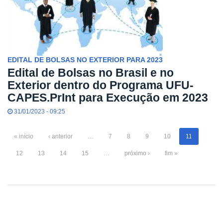
EDITAL DE BOLSAS NO EXTERIOR PARA 2023
Edital de Bolsas no Brasil e no
Exterior dentro do Programa UFU-
CAPES.PrInt para Execução em 2023
31/01/2023 - 09:25
« início
‹ anterior
…
7
8
9
10
11
12
13
14
15
…
próximo ›
fim »