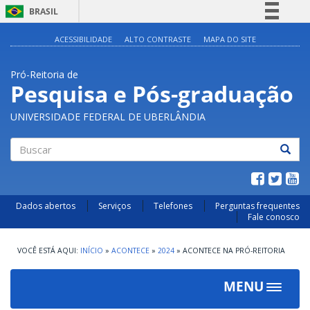
BRASIL
Simplifique!
ACESSIBILIDADE
ALTO CONTRASTE
MAPA DO SITE
Comunica BR
Pró-Reitoria de
Participe
Pesquisa e Pós-graduação
Acesso à informação
UNIVERSIDADE FEDERAL DE UBERLÂNDIA
Legislação
Canais
Buscar
Dados abertos
Serviços
Telefones
Perguntas frequentes
Fale conosco
INÍCIO
»
ACONTECE
»
2024
»
ACONTECE NA PRÓ-REITORIA
MENU
Toggle
navigat