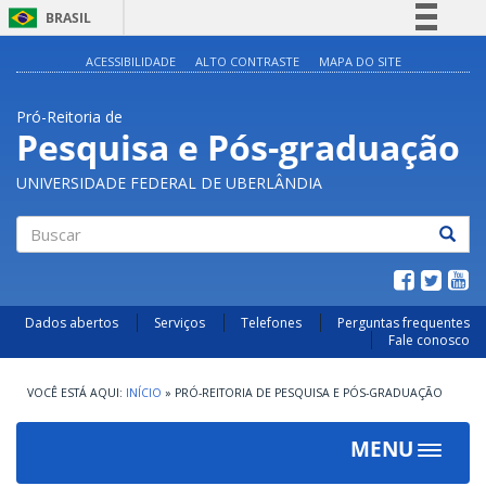
BRASIL
Simplifique!
ACESSIBILIDADE
ALTO CONTRASTE
MAPA DO SITE
Comunica BR
Pró-Reitoria de
Participe
Pesquisa e Pós-graduação
Acesso à informação
UNIVERSIDADE FEDERAL DE UBERLÂNDIA
Legislação
Canais
Buscar
Dados abertos
Serviços
Telefones
Perguntas frequentes
Fale conosco
INÍCIO
»
PRÓ-REITORIA DE PESQUISA E PÓS-GRADUAÇÃO
MENU
Toggle
navigat