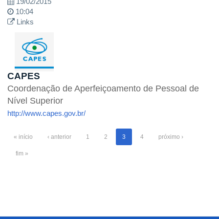
19/02/2015
10:04
Links
CAPES
Coordenação de Aperfeiçoamento de Pessoal de
Nível Superior
http://www.capes.gov.br/
« início
‹ anterior
1
2
3
4
próximo ›
fim »