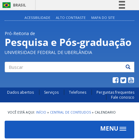
BRASIL
Simplifique!
ACESSIBILIDADE
ALTO CONTRASTE
MAPA DO SITE
Comunica BR
Pró-Reitoria de
Participe
Pesquisa e Pós-graduação
Acesso à informação
UNIVERSIDADE FEDERAL DE UBERLÂNDIA
Legislação
Canais
Buscar
Dados abertos
Serviços
Telefones
Perguntas frequentes
Fale conosco
INÍCIO
»
CENTRAL DE CONTEUDOS
»
CALENDARIO
MENU
Toggle
navigat