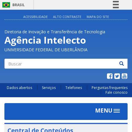
BRASIL
Simplifique!
ACESSIBILIDADE
ALTO CONTRASTE
MAPA DO SITE
Comunica BR
Diretoria de Inovação e Transferência de Tecnologia
Participe
Agência Intelecto
Acesso à informação
UNIVERSIDADE FEDERAL DE UBERLÂNDIA
Legislação
Canais
Buscar
Dados abertos
Serviços
Telefones
Perguntas frequentes
Fale conosco
MENU
Toggle
navigat
Central de Conteúdos