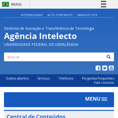
BRASIL
Simplifique!
ACESSIBILIDADE
ALTO CONTRASTE
MAPA DO SITE
Comunica BR
Diretoria de Inovação e Transferência de Tecnologia
Participe
Agência Intelecto
Acesso à informação
UNIVERSIDADE FEDERAL DE UBERLÂNDIA
Legislação
Canais
Buscar
Dados abertos
Serviços
Telefones
Perguntas frequentes
Fale conosco
MENU
Toggle
navigat
Central de Conteúdos