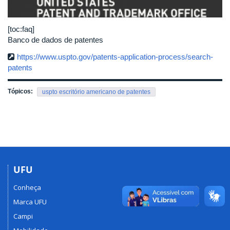
[toc:faq]
Banco de dados de patentes
https://www.uspto.gov/patents-application-process/search-
patents
Tópicos:
uspto escritório americano de patentes
UFU
Conheça
Marca UFU
Campi