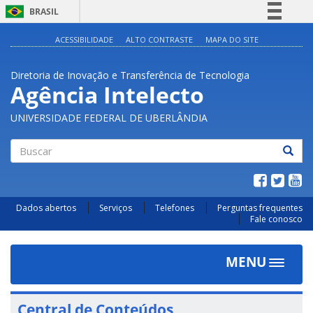
BRASIL
Simplifique!
ACESSIBILIDADE
ALTO CONTRASTE
MAPA DO SITE
Comunica BR
Diretoria de Inovação e Transferência de Tecnologia
Participe
Agência Intelecto
Acesso à informação
UNIVERSIDADE FEDERAL DE UBERLÂNDIA
Legislação
Canais
Buscar
Dados abertos
Serviços
Telefones
Perguntas frequentes
Fale conosco
MENU
Toggle
navigat
Central de Conteúdos