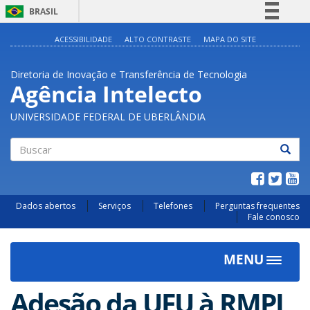
BRASIL
Simplifique!
ACESSIBILIDADE
ALTO CONTRASTE
MAPA DO SITE
Comunica BR
Diretoria de Inovação e Transferência de Tecnologia
Participe
Agência Intelecto
Acesso à informação
UNIVERSIDADE FEDERAL DE UBERLÂNDIA
Legislação
Canais
Buscar
Dados abertos
Serviços
Telefones
Perguntas frequentes
Fale conosco
MENU
Toggle
navigat
Adesão da UFU à RMPI