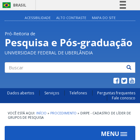
BRASIL
Simplifique!
ACESSIBILIDADE
ALTO CONTRASTE
MAPA DO SITE
Comunica BR
Pró-Reitoria de
Participe
Pesquisa e Pós-graduação
Acesso à informação
UNIVERSIDADE FEDERAL DE UBERLÂNDIA
Legislação
Canais
Buscar
Dados abertos
Serviços
Telefones
Perguntas frequentes
Fale conosco
INÍCIO
»
PROCEDIMENTO
»
DIRPE - CADASTRO DE LÍDER DE
GRUPOS DE PESQUISA
MENU
Toggle