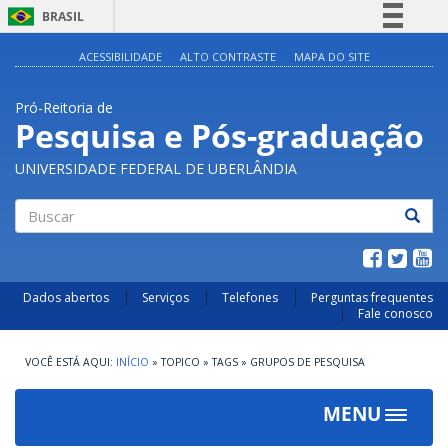
BRASIL
Simplifique!
ACESSIBILIDADE
ALTO CONTRASTE
MAPA DO SITE
Comunica BR
Pró-Reitoria de
Participe
Pesquisa e Pós-graduação
Acesso à informação
UNIVERSIDADE FEDERAL DE UBERLÂNDIA
Legislação
Canais
Buscar
Dados abertos
Serviços
Telefones
Perguntas frequentes
Fale conosco
INÍCIO
»
TOPICO
»
TAGS
»
GRUPOS DE PESQUISA
MENU
Toggle
navigat