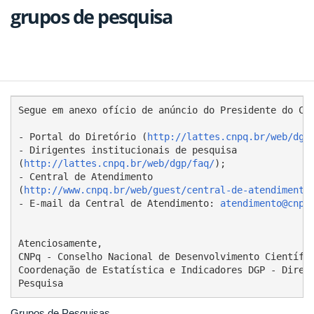
grupos de pesquisa
Segue em anexo ofício de anúncio do Presidente do CNP
- Portal do Diretório (
http://lattes.cnpq.br/web/dgp
)
- Dirigentes institucionais de pesquisa

(
http://lattes.cnpq.br/web/dgp/faq/
);

- Central de Atendimento

(
http://www.cnpq.br/web/guest/central-de-atendimento
)
- E-mail da Central de Atendimento: 
atendimento@cnpq
Atenciosamente,

CNPq - Conselho Nacional de Desenvolvimento Científic
Coordenação de Estatística e Indicadores DGP - Diretó
Grupos de Pesquisas